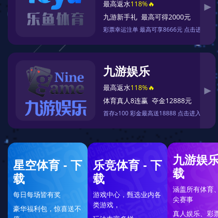
2026-05-31