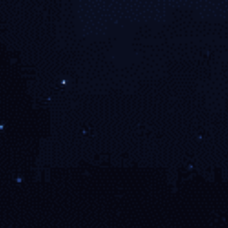
Beats365(中国)|官方Beats支持365天在线
🧧🧧😎😎2026美加墨世界杯✅买/比/赛/
✅Beats365(中国)|官方Beats支持365天在线👑
【ncwzjt.com】👑🔔 哪里摇胜利铃？ 🎺 哪里吹小
号？ 🎷 哪里奏队歌萨克斯？就在👉👉beats365(中
国区)唯一官方网站—— 🌍🏆世界杯的一切,从这里
开始！在此祝您🚴‍♀️ 踏频生风💨 冲刺夺金！!!!
电话：14477767058
地址：扬州市金港路11号