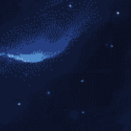
2026-05-31
比利时鏖战阿尔及利亚背后折射世界杯
态与战术博弈
比利时与阿尔及利亚在世界杯赛场上的鏖战，不仅
普通的小组赛，更是一场关于强队心态、战术博弈与临
的深度较量。比赛中，比利时作为世界足坛备受关注的
在面对阿尔及利亚顽强防守时一度陷入被动...
—