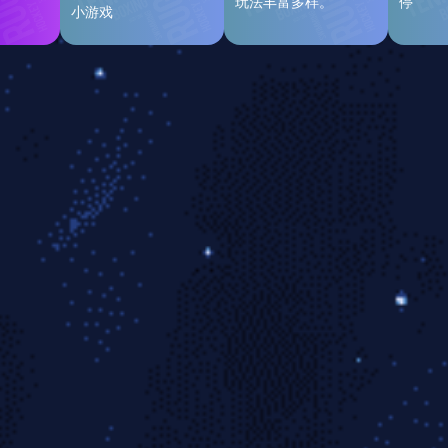
谁能抢
洛杉矶vs芝加哥全面对比从气候房价就
会到生活方式谁更适合长期发展
赛，
本文将从气候、房价、就业机会、生活方式等多个
入尾
全面对比洛杉矶与芝加哥的长期发展潜力。洛杉矶以温
命运。
的地中海气候闻名，房价高企但机会丰富，而芝加哥则
分明、生活成本相对较低著称，但冬季严寒...
—