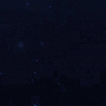
公司栏目
认识
beats365
案例中心
新闻动态
服务宗旨
接洽
beats365(中国区)唯一官方网站