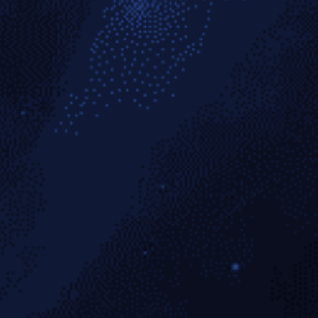
2026-05-31
强队心
欧战焦点夜 AC米兰与贝蒂斯上演攻防博
能率先打破僵局
是一场
欧战赛场向来不缺少激情与悬念，而本场AC米兰
场调整
斯之间的较量，更像是一场关于攻守平衡的高水平博弈
劲旅，
豪门依靠成熟稳健的防守体系与快速推进能力，试图在
控比赛节奏；而来自西甲的贝蒂斯，则凭借...
—