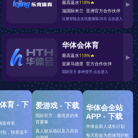
搜索文章
栏目导航
认识
beats365