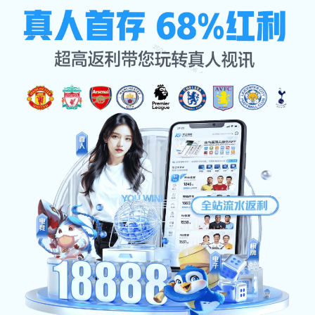
Beats365(中国)|官方Beats
☰
支持365天在线
案例中心
首页 · OUR CASES
Beats365(中国)|官方Beats支
持365天在线