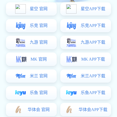
邓卓翔：三四天间隔迎硬仗
武汉少帅誓破泰山
时间：2026-01-21
武汉三镇代理主帅邓卓翔在赛前采访中透
露，球队正面临两场比赛间隔仅三四天的密集
赛程考验，但他强调：“通过积极的恢复调整，
我们有信心以饱满状态迎接这场关键战。” 这一
表态不仅体现了球队对体能管理的重视，更折
射出邓卓翔执教以来展现的战术智慧与逆境韧
性。
UED,ued官网,ued在线体育,ued网页版在线登