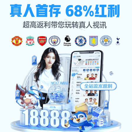
Beats365(中国)|官方Beats
☰
支持365天在线
新闻动态
首页 · OUR NEWS
Beats365(中国)|官方Beats支
持365天在线