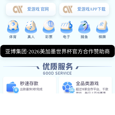
讽刺的是，球队扳平的两粒进球均来自球员自
发的边路传中战术，而非塞蒂恩坚持的短传渗
透。
这种战术脱节在赛季初就埋下隐患。尽管
国安曾凭借传控优势短暂登顶积分榜，但随着
对手研究深入，球队弱点逐渐暴露：攻防转换
速度奇慢，场均丢失球权次数位列中超前三；
三中卫体系在斯帕吉奇重伤后彻底失衡，最近
三轮对手通过打身后制造的单刀机会多达 7
次。更致命的是，塞蒂恩拒绝根据中超特点调
整战术，当津门虎用 "三脚传递破防" 时，国安
教练席依然执着于控球数据的自我安慰。
二、换帅困局：150 万欧违约金与候选真空
苏东所言非虚，国安如今陷入 "想换换不
了" 的尴尬境地。塞蒂恩团队年薪高达 300 万欧