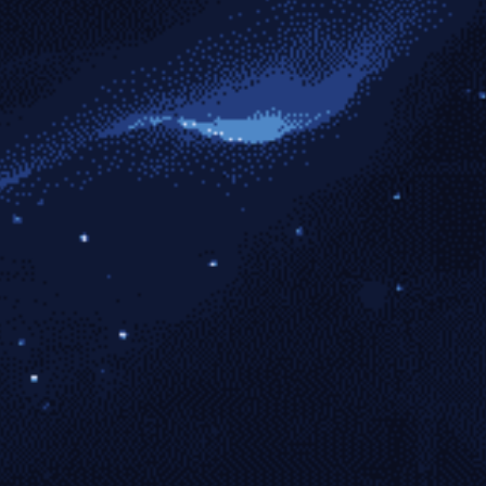
资源优势仍在鲍尔
0.3%，失去选秀权
伦纳德的合同具有不
担任何溢价。
事件的终极走向
对声浪高涨，联盟可能
局 —— 当一位千亿
言："鲍尔默改变的不
在英格伍德新球馆
殿，正见证着一场资本
典案例，而其他球队