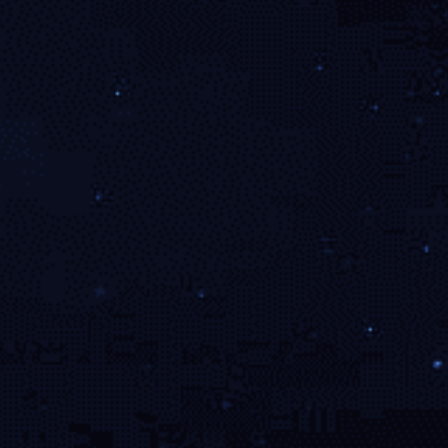
快速入口
SiteMap