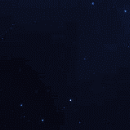
上一篇
汉密尔顿鏖战邓迪
Beats365(中国)|官方Beats支持365天在线
🧧🧧😎😎2026美加墨世界杯✅买/比/赛/
✅Beats365(中国)|官方Beats支持365天在线👑
【ncwzjt.com】👑🔔 哪里摇胜利铃？ 🎺 哪里吹小
号？ 🎷 哪里奏队歌萨克斯？就在👉👉beats365(中
国区)唯一官方网站—— 🌍🏆世界杯的一切,从这里
开始！在此祝您🚴‍♀️ 踏频生风💨 冲刺夺金！!!!