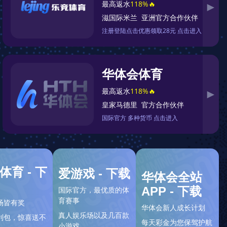
小卡事件走向
的 NBA 首富老板或
闻将快船推入舆论漩涡
Stein 的评价一针见
。但如今，这支球队市值
 的投资哲学在篮球领域
为组建冠军阵容缴纳的巨