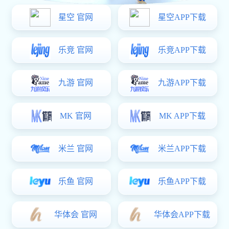
🔥极限淬炼！张名扬的地狱
特训：破茧成蝶的战斗进化
之路⚔️💪
时间：2026-01-21
在 UFC 上海站倒计时的紧张氛围中，中国
轻重量级猛将 "下山虎" 张名扬正经历着职业生
涯最严苛的淬炼。这位 27 岁的安徽汉子，每天
在拉斯维加斯 Xtreme Couture 训练馆的八角笼
里，用汗水和伤痕书写着属于中国大级别的逆
袭传奇。
一、淬体：从少林寺武僧到 UFC 战神的蜕变