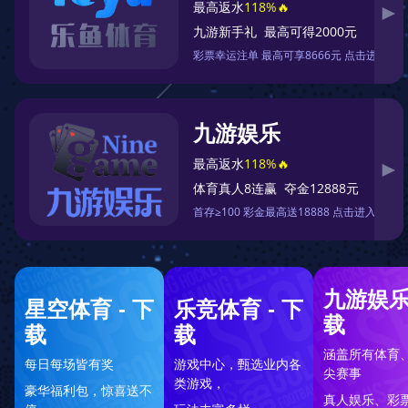
尤文图斯近期转会
文章摘要的内容：近
节点。围绕近期的转
与前瞻的布局特征。
战略目标。本文将以
未来竞争力展望四个
数个赛季奠定坚实基