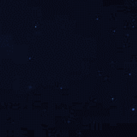
快速入口
SiteMap