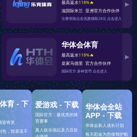
争力展望全面解读升
一轮重建与升级的关键
层面均呈现出更为理性
、回归欧洲顶级行列的
置、战术体系适配以及
现自我升级，并为未来