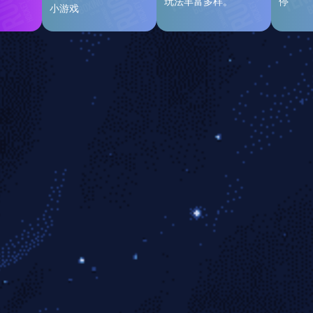
向
图斯近期的转会战略已明显告别过往“巨星驱动”的模式，转而
被动收缩，而是在多重现实条件下做出的主动调整，体现了管理
择上更加注重性价比与成长空间，优先考虑具备即插即用能力，
有助于缓解薪资压力，也能为后续操作保留灵活空间。
会窗口中的节奏控制也更加理性，不再盲目追逐热点球员，而是
、后执行”的思路，使转会工作与竞技目标形成更紧密的联动。
d在线体育,ued网页版在线登录
布局
援的年龄分布呈现出明显的梯队化特征。俱乐部在保留经验型球
试图构建一支老中青结合更加合理的阵容。
仅为球队注入活力，也在训练和竞争层面推动整体强度提升。这