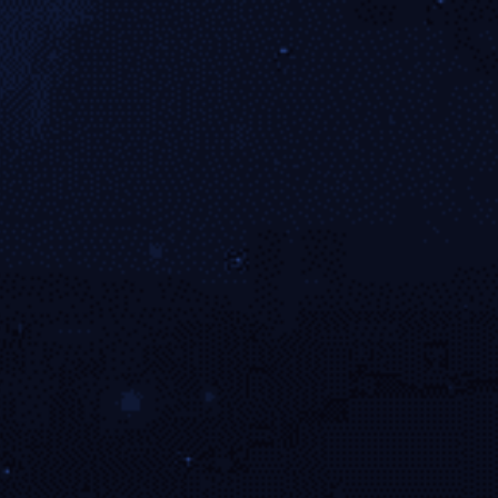
遭遇西部劲旅 谁才是真正统治联盟的终极王者
公司栏目
认识
beats365
案例中心
新闻动态
服务宗旨
接洽
beats365(中国区)唯一官方网站