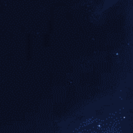
学习能力和适应性，
与此同时，尤文图斯
中稳定军心，为年轻
三、战术体系适配升
转会操作的最终落点
战术理解力的要求显
新援普遍具备位置多
有助于球队在不同赛
此外，部分引援明显
性的补充，使整体体
四、未来竞争力综合
从中长期角度审视，