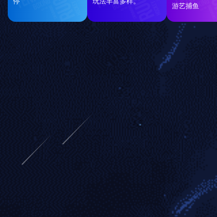
一、转会战略整体导
从宏观层面观察，尤文
平衡。这种转向并非
思考。
俱乐部在引援目标选
的球员。这种策略既
此外，尤文图斯在转
前布局。这种“先规划
UED,ued官网,ue
二、新援结构与年龄
从人员结构来看，新
轻力量的引入力度，
年轻球员的加入，不