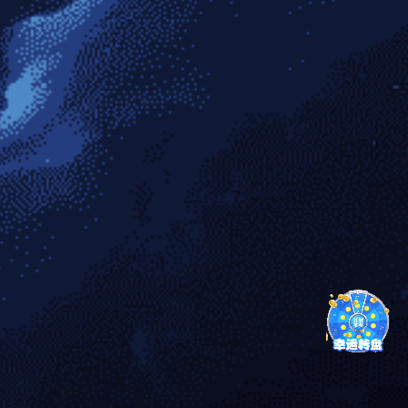
平衡，能够在关键比赛
整，对球员多功能性和
择空间。这种灵活性，
关键环节。这种有针对
优化结构，俱乐部有望